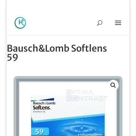
069/574-98-20
info@optikakontrast.rs
Bausch&Lomb Softlens
59