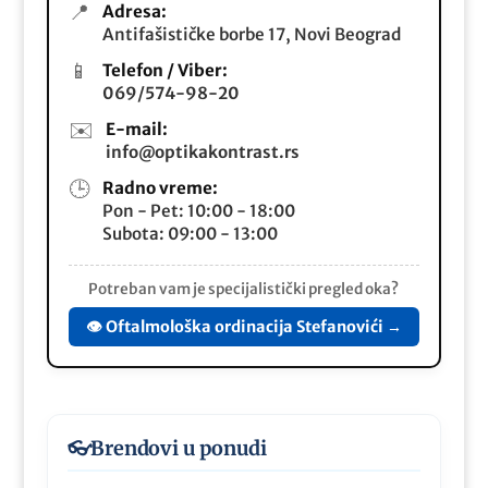
📍
Adresa:
Antifašističke borbe 17, Novi Beograd
📱
Telefon / Viber:
069/574-98-20
✉️
E-mail:
info@optikakontrast.rs
🕒
Radno vreme:
Pon - Pet: 10:00 - 18:00
Subota: 09:00 - 13:00
Potreban vam je specijalistički pregled oka?
👁️ Oftalmološka ordinacija Stefanovići →
👓
Brendovi u ponudi