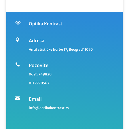

Optika Kontrast

Adresa
Antifašističke borbe 17, Beograd 11070

Pozovite
069 5749820
011 2270562

Email
info@optikakontrast.rs