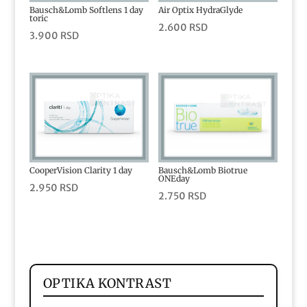
Bausch&Lomb Softlens 1 day
Air Optix HydraGlyde
toric
2.600
RSD
3.900
RSD
CooperVision Clarity 1 day
Bausch&Lomb Biotrue
ONEday
2.950
RSD
2.750
RSD
OPTIKA KONTRAST