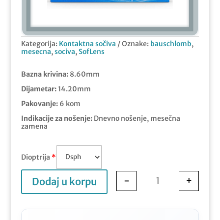
Kategorija:
Kontaktna sočiva
Oznake:
bauschlomb
,
mesecna
,
sociva
,
SofLens
Bazna krivina:
8.60mm
Dijametar:
14.20mm
Pakovanje:
6 kom
Indikacije za nošenje:
Dnevno nošenje, mesečna
zamena
Dioptrija
*
-
+
Dodaj u korpu
Bausch&Lomb Softl