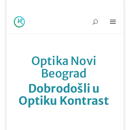
069/574-98-20
info@optikakontrast.rs
Optika Novi
Beograd
Dobrodošli u
Optiku Kontrast