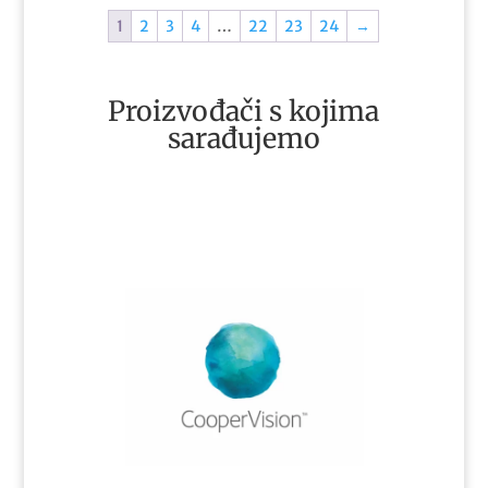
1
2
3
4
…
22
23
24
→
Proizvođači s kojima
sarađujemo