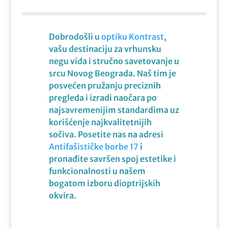
Dobrodošli u
optiku Kontrast
,
vašu destinaciju za vrhunsku
negu vida i stručno savetovanje u
srcu Novog Beograda. Naš tim je
posvećen pružanju preciznih
pregleda i izradi naočara po
najsavremenijim standardima uz
korišćenje najkvalitetnijih
sočiva. Posetite nas na adresi
Antifašističke borbe 17
i
pronađite savršen spoj estetike i
funkcionalnosti u našem
bogatom izboru dioptrijskih
okvira.