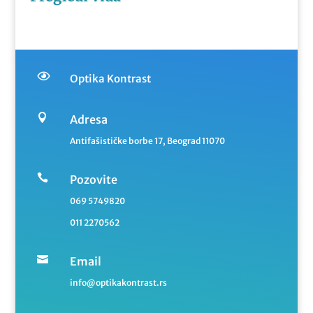

Optika Kontrast

Adresa
Antifašističke borbe 17, Beograd 11070

Pozovite
069 5749820
011 2270562

Email
info@optikakontrast.rs