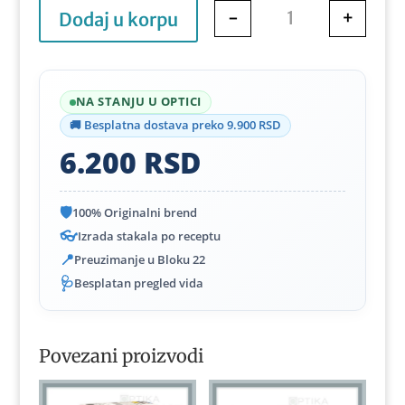
-
+
Dodaj u korpu
Bausch&Lomb Softle
NA STANJU U OPTICI
🚚 Besplatna dostava preko 9.900 RSD
6.200
RSD
🛡️
100% Originalni brend
👓
Izrada stakala po receptu
📍
Preuzimanje u Bloku 22
🩺
Besplatan pregled vida
Povezani proizvodi