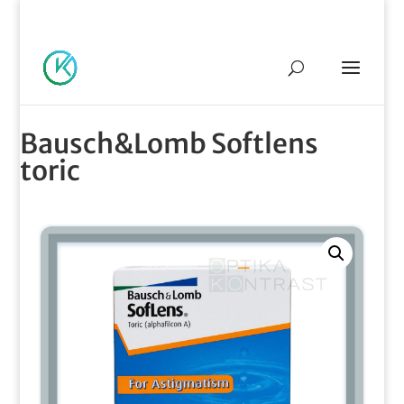
069/574-98-20
info@optikakontrast.rs
Bausch&Lomb Softlens
toric