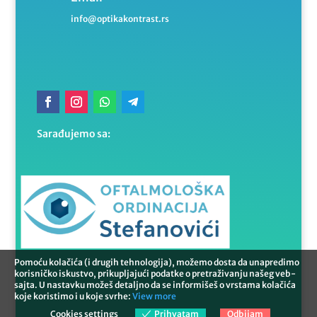
info@optikakontrast.rs
Sarađujemo sa:
Pomoću kolačića (i drugih tehnologija), možemo dosta da unapredimo
korisničko iskustvo, prikupljajući podatke o pretraživanju našeg veb-
sajta. U nastavku možeš detaljno da se informišeš o vrstama kolačića
koje koristimo i u koje svrhe:
View more
Cookies settings
Prihvatam
Odbijam