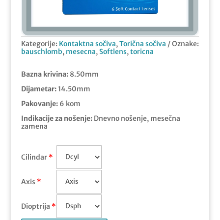
Kategorije:
Kontaktna sočiva
,
Torična sočiva
Oznake:
bauschlomb
,
mesecna
,
Softlens
,
toricna
Bazna krivina:
8.50mm
Dijametar:
14.50mm
Pakovanje:
6 kom
Indikacije za nošenje:
Dnevno nošenje, mesečna
zamena
Cilindar
*
Axis
*
Dioptrija
*