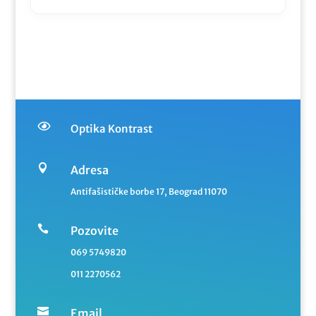

Optika Kontrast

Adresa
Antifašističke borbe 17, Beograd 11070

Pozovite
069 5749820
011 2270562

Email