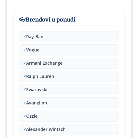
👓
Brendovi u ponudi
Ray-Ban
✓
Vogue
✓
Armani Exchange
✓
Ralph Lauren
✓
Swarovski
✓
Avanglion
✓
Ozzie
✓
Alexander Wintsch
✓