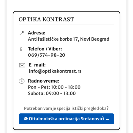
OPTIKA KONTRAST
📍
Adresa:
Antifašističke borbe 17, Novi Beograd
📱
Telefon / Viber:
069/574-98-20
✉️
E-mail:
info@optikakontrast.rs
🕒
Radno vreme:
Pon - Pet: 10:00 - 18:00
Subota: 09:00 - 13:00
Potreban vam je specijalistički pregled oka?
👁️ Oftalmološka ordinacija Stefanovići →